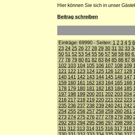
Hier können Sie sich in unser Gäste
Beitrag schreiben
Einträge: 69990 - Seiten:
1
2
3
4
5
6
23
24
25
26
27
28
29
30
31
32
33
3
50
51
52
53
54
55
56
57
58
59
60
6
77
78
79
80
81
82
83
84
85
86
87
8
102
103
104
105
106
107
108
109
121
122
123
124
125
126
127
128
140
141
142
143
144
145
146
147
159
160
161
162
163
164
165
166
178
179
180
181
182
183
184
185
197
198
199
200
201
202
203
204
216
217
218
219
220
221
222
223
235
236
237
238
239
240
241
242
254
255
256
257
258
259
260
261
273
274
275
276
277
278
279
280
292
293
294
295
296
297
298
299
311
312
313
314
315
316
317
318
330
331
332
333
334
335
336
337